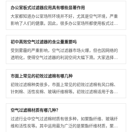
办公室板式过滤器应用具有哪些显著作用
大家都知道办公室场所环境并不好，尤其是空气环境，严重
影响了人们的健康。因此，很多办公室场所都使用板式过滤
器设备，净化空气污染，营造舒适健康的环境，保护人们身
体健康。
初中高效空气过滤器的含尘量重要吗
受到雾霾的严重影响，空气过滤器市场火爆，但也因网络的
透明化，使得空气过滤器的利润空间大幅下滑。大家选择初
中高效过滤器设备的时候，会看过滤器的额定风量、初阻
力、终阻力等等参数，但是会忽略一个叫过滤器容尘量参
市面上常见的初效过滤棉有哪几种
数，这个参数对空气过滤器有什么影响呢
初效过滤棉种类很多，市面上常见的初效过滤棉有风口棉、
针刺棉、活性炭棉、玻璃纤维棉等。初效过滤棉适用于各类
通风系统中，主要过滤大于5μm以上的尘埃粒子。
空气过滤棉材质有哪几种？
过滤行业中空气过滤棉材质有很多种，如聚酯纤维、玻璃纤
维和活性炭等。其中运用最为广泛的是聚酯纤维材质，聚酯