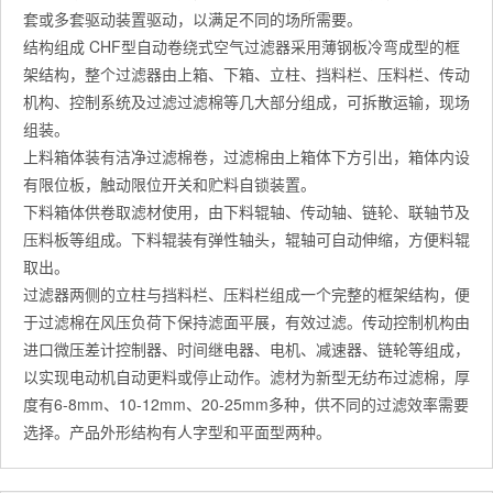
套或多套驱动装置驱动，以满足不同的场所需要。
结构组成 CHF型自动卷绕式空气过滤器采用薄钢板冷弯成型的框
架结构，整个过滤器由上箱、下箱、立柱、挡料栏、压料栏、传动
机构、控制系统及过滤过滤棉等几大部分组成，可拆散运输，现场
组装。
上料箱体装有洁净过滤棉卷，过滤棉由上箱体下方引出，箱体内设
有限位板，触动限位开关和贮料自锁装置。
下料箱体供卷取滤材使用，由下料辊轴、传动轴、链轮、联轴节及
压料板等组成。下料辊装有弹性轴头，辊轴可自动伸缩，方便料辊
取出。
过滤器两侧的立柱与挡料栏、压料栏组成一个完整的框架结构，便
于过滤棉在风压负荷下保持滤面平展，有效过滤。传动控制机构由
进口微压差计控制器、时间继电器、电机、减速器、链轮等组成，
以实现电动机自动更料或停止动作。滤材为新型无纺布过滤棉，厚
度有6-8mm、10-12mm、20-25mm多种，供不同的过滤效率需要
选择。产品外形结构有人字型和平面型两种。